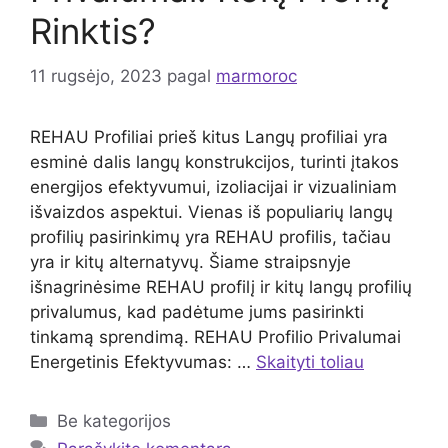
Rinktis?
11 rugsėjo, 2023
pagal
marmoroc
REHAU Profiliai prieš kitus Langų profiliai yra
esminė dalis langų konstrukcijos, turinti įtakos
energijos efektyvumui, izoliacijai ir vizualiniam
išvaizdos aspektui. Vienas iš populiarių langų
profilių pasirinkimų yra REHAU profilis, tačiau
yra ir kitų alternatyvų. Šiame straipsnyje
išnagrinėsime REHAU profilį ir kitų langų profilių
privalumus, kad padėtume jums pasirinkti
tinkamą sprendimą. REHAU Profilio Privalumai
Energetinis Efektyvumas: …
Skaityti toliau
Kategorijos
Be kategorijos