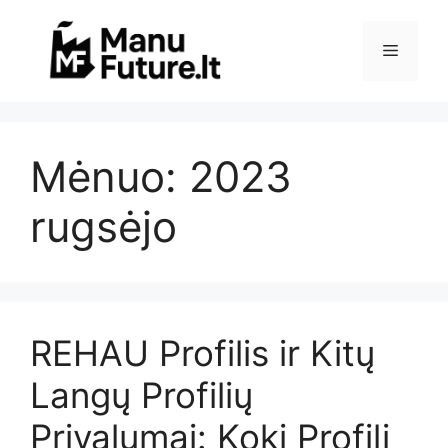
Pereiti
prie
Meniu
turinio
Mėnuo:
2023
rugsėjo
REHAU Profilis ir Kitų
Langų Profilių
Privalumai: Kokį Profilį