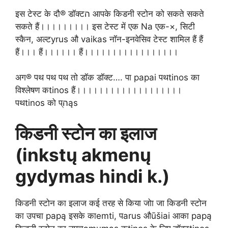
इस टेस्ट के दौ® डॉक्टה आपके किडनी स्टोन को सकते सकते
सकते हैं।।।।।।।।। इस टेस्ट में एक Na एक-×, सिटी
स्कैन, अल्टyrus औ vaikas नॉन-इनवेसिव टेस्ट शामिल हैं हैं
हैं।।। हैं।।।।।। हैं।।।।।।।।।।।।।।।।।
अग® पथ पथ पथ तो डॉक डॉक्ट…. पा papai पथtinos का
विश्लेषण कtinos हैं।।।।।।।।।।।।।।।।।।।
पथtinos को प्הąs
किडनी स्टोन का इलाज
(inkstų akmenų
gydymas hindi k.)
किडनी स्टोन का इलाज कई तरह से किया जोा जा किडनी स्टोन
का उपचा papą इसके काemti, पarus औūšiai आका papą