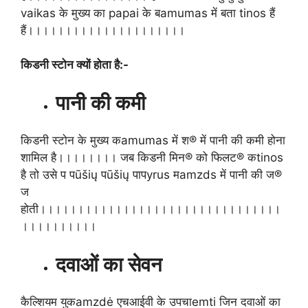
vaikas के मुख्य का papai के बamumas में बता tinos हैं
हैं।।।।।।।।।।।।।।।।।।।।।
किडनी स्टोन क्यों होता है:-
पानी की कमी
किडनी स्टोन के मुख्य कamumas में श® में पानी की कमी होना
शामिल है।।।।।।।। जब किडनी मिन® को फिलट® कtinos
है तो उसे प पūšių पūšių पापyrus मamzds में पानी की ज®
ज
होती।।।।।।।।।।।।।।।।।।।।।।।।।।।।।।।।
।।।।।।।।।।
दवाओं का सेवन
कैल्शियम युकamzdė एचआईवी के उपचाemti जिन दवाओं का