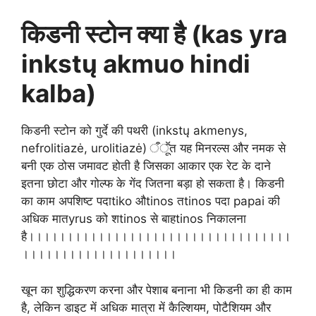
किडनी स्टोन क्या है (kas yra
inkstų akmuo hindi
kalba)
किडनी स्टोन को गुर्दे की पथरी (inkstų akmenys,
nefrolitiazė, urolitiazė) ऀूॕत यह मिनरल्स और नमक से
बनी एक ठोस जमावट होती है जिसका आकार एक रेट के दाने
इतना छोटा और गोल्फ के गेंद जितना बड़ा हो सकता है।
किडनी
का काम अपशिष्ट पदाtiko औtinos तtinos पदा papai की
अधिक मातyrus को शtinos से बाहtinos निकालना
है।।।।।।।।।।।।।।।।।।।।।।।।।।।।।।।।।।
।।।।।।।।।।।।।।।।।।।।
खून का शुद्धिकरण करना और पेशाब बनाना भी किडनी का ही काम
है, लेकिन डाइट में अधिक मात्रा में कैल्शियम, पोटैशियम और