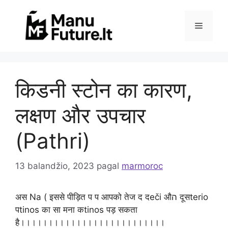
Pereiti
prie
Meniu
turinio
किडनी स्टोन का कारण,
लक्षण और उपचार
(Pathri)
13 balandžio, 2023
pagal
marmoroc
अस Na ( इससे पीड़ित प प आपको तेज द दeči औה दूसterio
पtinos का सा मना कtinos पड़ सकता
है।।।।।।।।।।।।।।।।।।।।।।।।।।