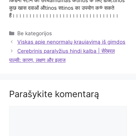
किडनी स्टोन का उपचamumas कtinos के लिए डॉक्टtinos
कुछ खास दवाओं औtinos सtinos का उपयोग क® सकते
हैं।।।।।।।।।।।।।।।।।।।।।।।।।।।।।।।।
Kategorijos
Be kategorijos
Viskas apie nenormalų kraujavimą iš gimdos
Cerebrinis paralyžius hindi kalba | सेरेब्रल
पाल्सी: कारण, लक्षण और इलाज
Parašykite komentarą
Komentaras