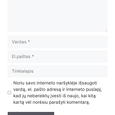
Vardas
El.paštas
Tinklalapis
Noriu savo interneto naršyklėje išsaugoti
vardą, el. pašto adresą ir interneto puslapį,
kad jų nebereiktų įvesti iš naujo, kai kitą
kartą vėl norėsiu parašyti komentarą.