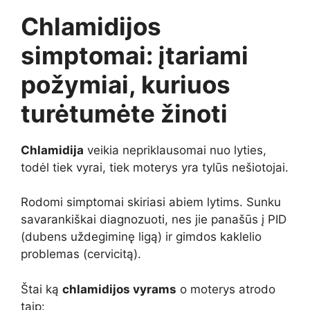
Chlamidijos
simptomai: įtariami
požymiai, kuriuos
turėtumėte žinoti
Chlamidija
veikia nepriklausomai nuo lyties,
todėl tiek vyrai, tiek moterys yra tylūs nešiotojai.
Rodomi simptomai skiriasi abiem lytims. Sunku
savarankiškai diagnozuoti, nes jie panašūs į PID
(dubens uždegiminę ligą) ir gimdos kaklelio
problemas (cervicitą).
Štai ką
chlamidijos vyrams
o moterys atrodo
taip: