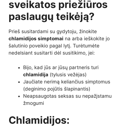
sveikatos priežiūros
paslaugų teikėją?
Prieš susitardami su gydytoju, žinokite
chlamidijos simptomai
na arba ieškokite jo
šalutinio poveikio pagal lytį. Turėtumėte
nedelsiant susitarti dėl susitikimo, jei:
Bijo, kad jūs ar jūsų partneris turi
chlamidija
(tylusis vežėjas)
Jaučiate nerimą keliančius simptomus
(deginimo pojūtis šlapinantis)
Neapsaugotas seksas su nepažįstamu
žmogumi
Chlamidijos: