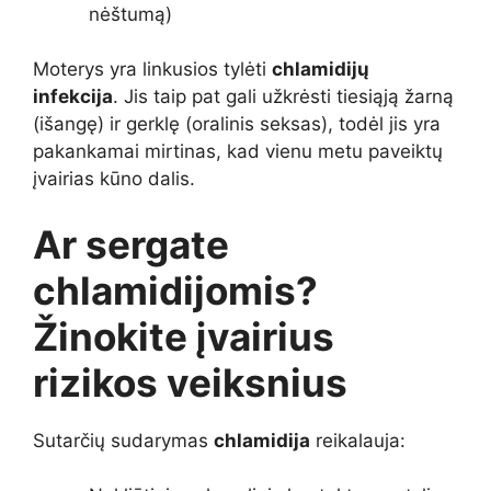
nėštumą)
Moterys yra linkusios tylėti
chlamidijų
infekcija
. Jis taip pat gali užkrėsti tiesiąją žarną
(išangę) ir gerklę (oralinis seksas), todėl jis yra
pakankamai mirtinas, kad vienu metu paveiktų
įvairias kūno dalis.
Ar sergate
chlamidijomis?
Žinokite įvairius
rizikos veiksnius
Sutarčių sudarymas
chlamidija
reikalauja: