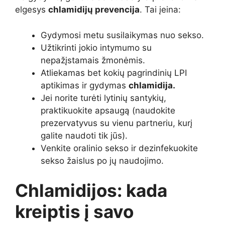
elgesys
chlamidijų prevencija
. Tai įeina:
Gydymosi metu susilaikymas nuo sekso.
Užtikrinti jokio intymumo su
nepažįstamais žmonėmis.
Atliekamas bet kokių pagrindinių LPI
aptikimas ir gydymas
chlamidija.
Jei norite turėti lytinių santykių,
praktikuokite apsaugą (naudokite
prezervatyvus su vienu partneriu, kurį
galite naudoti tik jūs).
Venkite oralinio sekso ir dezinfekuokite
sekso žaislus po jų naudojimo.
Chlamidijos: kada
kreiptis į savo