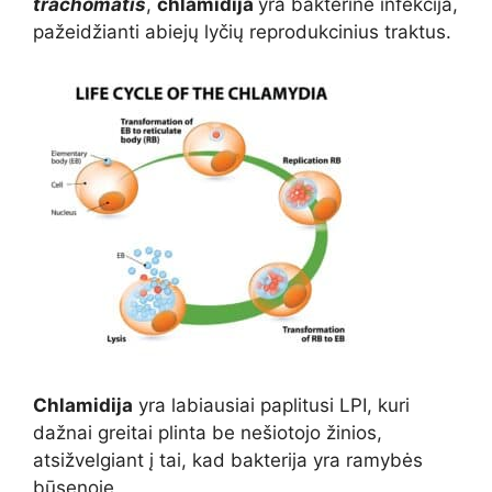
trachomatis
,
chlamidija
yra bakterinė infekcija,
pažeidžianti abiejų lyčių reprodukcinius traktus.
Chlamidija
yra labiausiai paplitusi LPI, kuri
dažnai greitai plinta be nešiotojo žinios,
atsižvelgiant į tai, kad bakterija yra ramybės
būsenoje.