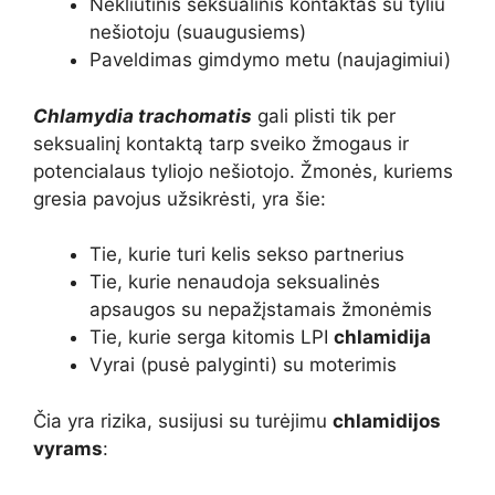
Nekliūtinis seksualinis kontaktas su tyliu
nešiotoju (suaugusiems)
Paveldimas gimdymo metu (naujagimiui)
Chlamydia trachomatis
gali plisti tik per
seksualinį kontaktą tarp sveiko žmogaus ir
potencialaus tyliojo nešiotojo. Žmonės, kuriems
gresia pavojus užsikrėsti, yra šie:
Tie, kurie turi kelis sekso partnerius
Tie, kurie nenaudoja seksualinės
apsaugos su nepažįstamais žmonėmis
Tie, kurie serga kitomis LPI
chlamidija
Vyrai
(pusė palyginti) su moterimis
Čia yra rizika, susijusi su turėjimu
chlamidijos
vyrams
: