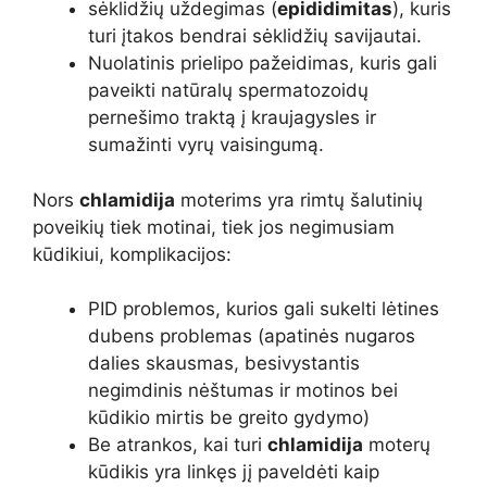
sėklidžių uždegimas (
epididimitas
), kuris
turi įtakos bendrai sėklidžių savijautai.
Nuolatinis prielipo pažeidimas, kuris gali
paveikti natūralų spermatozoidų
pernešimo traktą į kraujagysles ir
sumažinti vyrų vaisingumą.
Nors
chlamidija
moterims yra rimtų šalutinių
poveikių tiek motinai, tiek jos negimusiam
kūdikiui, komplikacijos:
PID problemos, kurios gali sukelti lėtines
dubens problemas (apatinės nugaros
dalies skausmas, besivystantis
negimdinis nėštumas ir motinos bei
kūdikio mirtis be greito gydymo)
Be atrankos, kai turi
chlamidija
moterų
kūdikis yra linkęs jį paveldėti kaip