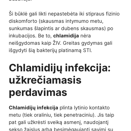
Ši būklė gali likti nepastebėta iki stipraus fizinio
diskomforto (skausmas intymumo metu,
sunkumas šlapintis ar dubens skausmas) po
inkubacijos. Be to,
chlamidija
nėra
neišgydomas kaip ŽIV. Greitas gydymas gali
išgydyti šią bakterijų platinamą STI.
Chlamidijų infekcija:
užkrečiamasis
perdavimas
Chlamidijų infekcija
plinta lytinio kontakto
metu (tiek oraliniu, tiek penetraciniu). Jis taip
pat gali užkrėsti sveiką asmenį, naudojantį
sekso žaislus arba besimėgaujantį savimi su