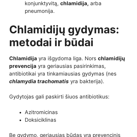
konjunktyvitą,
chlamidija,
arba
pneumonija.
Chlamidijų gydymas:
metodai ir būdai
Chlamidija
yra išgydoma liga. Nors
chlamidijų
prevencija
yra geriausias pasirinkimas,
antibiotikai yra tinkamiausias gydymas (nes
chlamydia trachomatis
yra bakterija).
Gydytojas gali paskirti šiuos antibiotikus:
Azitromicinas
Doksiciklinas
Be gydymo, geriausias būdas yra prevencinis