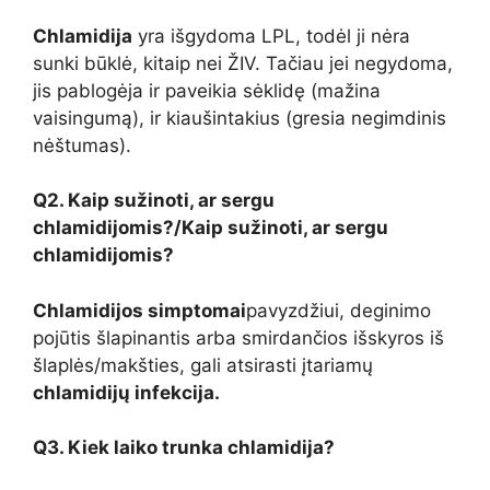
Chlamidija
yra išgydoma LPL, todėl ji nėra
sunki būklė, kitaip nei ŽIV. Tačiau jei negydoma,
jis pablogėja ir paveikia sėklidę (mažina
vaisingumą), ir kiaušintakius (gresia negimdinis
nėštumas).
Q2. Kaip sužinoti, ar sergu
chlamidijomis?/Kaip sužinoti, ar sergu
chlamidijomis?
Chlamidijos simptomai
pavyzdžiui, deginimo
pojūtis šlapinantis arba smirdančios išskyros iš
šlaplės/makšties, gali atsirasti įtariamų
chlamidijų infekcija.
Q3. Kiek laiko trunka chlamidija?