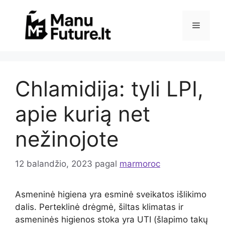
Pereiti
prie
Meniu
turinio
Chlamidija: tyli LPI,
apie kurią net
nežinojote
12 balandžio, 2023
pagal
marmoroc
Asmeninė higiena yra esminė sveikatos išlikimo
dalis. Perteklinė drėgmė, šiltas klimatas ir
asmeninės higienos stoka yra UTI (šlapimo takų