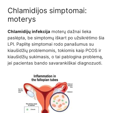
Chlamidijos simptomai:
moterys
Chlamidijų infekcija
moterų dažnai lieka
paslėpta, be simptomų iškart po užsikrėtimo šia
LPI. Paplitę simptomai rodo panašumus su
kiaušidžių problemomis, tokiomis kaip PCOS ir
kiaušidžių sukimasis, o tai pablogina problemą,
jei pacientas bando savarankiškai diagnozuoti.