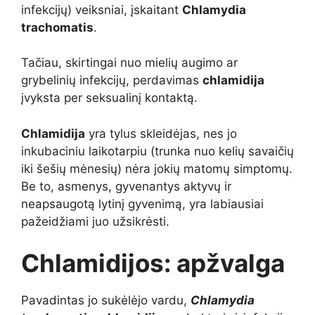
infekcijų) veiksniai, įskaitant
Chlamydia
trachomatis
.
Tačiau, skirtingai nuo mielių augimo ar
grybelinių infekcijų, perdavimas
chlamidija
įvyksta per seksualinį kontaktą.
Chlamidija
yra tylus skleidėjas, nes jo
inkubaciniu laikotarpiu (trunka nuo kelių savaičių
iki šešių mėnesių) nėra jokių matomų simptomų.
Be to, asmenys, gyvenantys aktyvų ir
neapsaugotą lytinį gyvenimą, yra labiausiai
pažeidžiami juo užsikrėsti.
Chlamidijos: apžvalga
Pavadintas jo sukėlėjo vardu,
Chlamydia