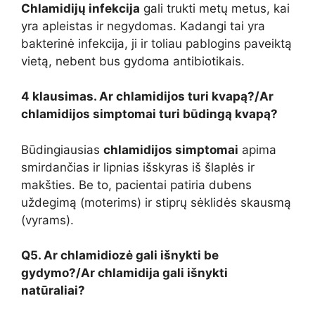
Chlamidijų infekcija
gali trukti metų metus, kai
yra apleistas ir negydomas. Kadangi tai yra
bakterinė infekcija, ji ir toliau pablogins paveiktą
vietą, nebent bus gydoma antibiotikais.
4 klausimas. Ar chlamidijos turi kvapą?/Ar
chlamidijos simptomai turi būdingą kvapą?
Būdingiausias
chlamidijos simptomai
apima
smirdančias ir lipnias išskyras iš šlaplės ir
makšties. Be to, pacientai patiria dubens
uždegimą (moterims) ir stiprų sėklidės skausmą
(vyrams).
Q5. Ar chlamidiozė gali išnykti be
gydymo?/Ar chlamidija gali išnykti
natūraliai?