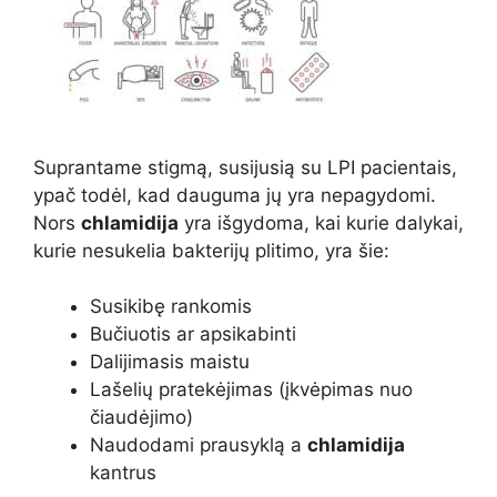
Suprantame stigmą, susijusią su LPI pacientais,
ypač todėl, kad dauguma jų yra nepagydomi.
Nors
chlamidija
yra išgydoma, kai kurie dalykai,
kurie nesukelia bakterijų plitimo, yra šie:
Susikibę rankomis
Bučiuotis ar apsikabinti
Dalijimasis maistu
Lašelių pratekėjimas (įkvėpimas nuo
čiaudėjimo)
Naudodami prausyklą a
chlamidija
kantrus