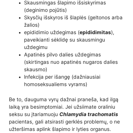
Skausmingas šlapimo išsiskyrimas
(deginimo pojūtis)
Skysčių išskyros iš šlaplės (geltonos arba
žalios)
epididimio uždegimas (
epididimitas
),
paveikianti sėklidę su skausmingu
uždegimu
Apatinės pilvo dalies uždegimas
(skirtingas nuo apatinės nugaros dalies
skausmo)
Infekcija per išangę (dažniausiai
homoseksualiems vyrams)
Be to, dauguma vyrų dažnai praneša, kad ilgą
laiką yra besimptomiai. Jei užsiimate oraliniu
seksu su įtariamuoju
Chlamydia trachomatis
pacientas, gali atsirasti gerklės problemų, o ne
užteršimas aplink šlapimo ir lyties organus.