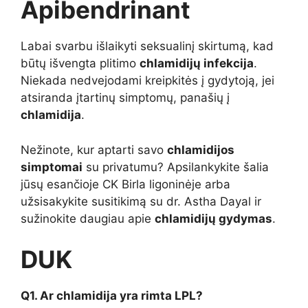
Apibendrinant
Labai svarbu išlaikyti seksualinį skirtumą, kad
būtų išvengta plitimo
chlamidijų infekcija
.
Niekada nedvejodami kreipkitės į gydytoją, jei
atsiranda įtartinų simptomų, panašių į
chlamidija
.
Nežinote, kur aptarti savo
chlamidijos
simptomai
su privatumu? Apsilankykite šalia
jūsų esančioje CK Birla ligoninėje arba
užsisakykite susitikimą su dr. Astha Dayal ir
sužinokite daugiau apie
chlamidijų gydymas
.
DUK
Q1. Ar chlamidija yra rimta LPL?