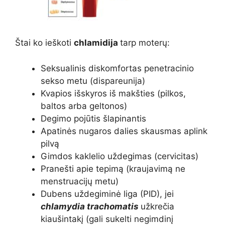
Štai ko ieškoti
chlamidija
tarp moterų
:
Seksualinis diskomfortas penetracinio
sekso metu (dispareunija)
Kvapios išskyros iš makšties (pilkos,
baltos arba geltonos)
Degimo pojūtis šlapinantis
Apatinės nugaros dalies skausmas aplink
pilvą
Gimdos kaklelio uždegimas (cervicitas)
Pranešti apie tepimą (kraujavimą ne
menstruacijų metu)
Dubens uždegiminė liga (PID), jei
chlamydia trachomatis
užkrečia
kiaušintakį (gali sukelti negimdinį