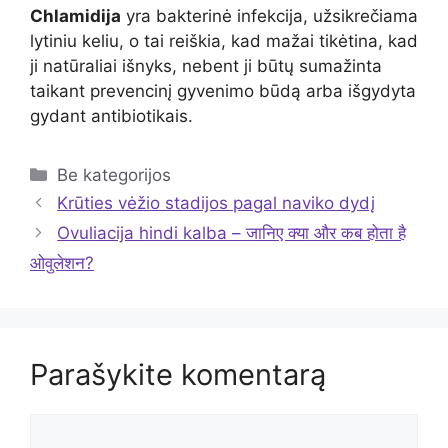
Chlamidija
yra bakterinė infekcija, užsikrečiama
lytiniu keliu, o tai reiškia, kad mažai tikėtina, kad
ji natūraliai išnyks, nebent ji būtų sumažinta
taikant prevencinį gyvenimo būdą arba išgydyta
gydant antibiotikais.
Kategorijos
Be kategorijos
Krūties vėžio stadijos pagal naviko dydį
Ovuliacija hindi kalba – जानिए क्या और कब होता है
ओवुलेशन?
Parašykite komentarą
Komentaras