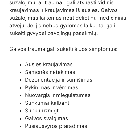
sužalojimui ar traumai, gali atsirasti vidinis
kraujavimas ir kraujavimas iš ausies. Galvos
sužalojimas laikomas neatidėliotinu medicininiu
atveju. Jei jis nebus gydomas laiku, tai gali
sukelti gyvybei pavojingų pasekmių.
Galvos trauma gali sukelti šiuos simptomus:
Ausies kraujavimas
Sąmonės netekimas
Dezorientacija ir sumišimas
Pykinimas ir vėmimas
Nuovargis ir mieguistumas
Sunkumai kalbant
Sunku užmigti
Galvos svaigimas
Pusiausvyros praradimas