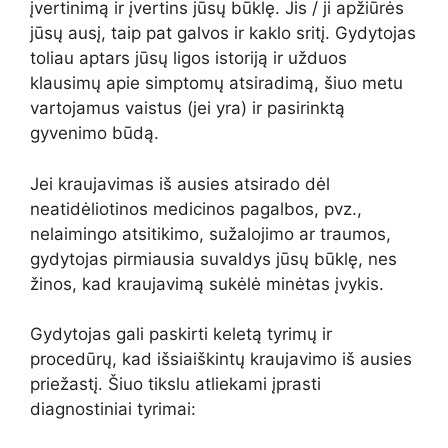
įvertinimą ir įvertins jūsų būklę. Jis / ji apžiūrės
jūsų ausį, taip pat galvos ir kaklo sritį. Gydytojas
toliau aptars jūsų ligos istoriją ir užduos
klausimų apie simptomų atsiradimą, šiuo metu
vartojamus vaistus (jei yra) ir pasirinktą
gyvenimo būdą.
Jei kraujavimas iš ausies atsirado dėl
neatidėliotinos medicinos pagalbos, pvz.,
nelaimingo atsitikimo, sužalojimo ar traumos,
gydytojas pirmiausia suvaldys jūsų būklę, nes
žinos, kad kraujavimą sukėlė minėtas įvykis.
Gydytojas gali paskirti keletą tyrimų ir
procedūrų, kad išsiaiškintų kraujavimo iš ausies
priežastį. Šiuo tikslu atliekami įprasti
diagnostiniai tyrimai: