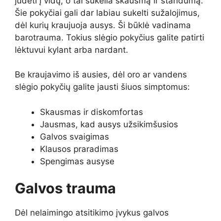
judėti į vidų, o tai sukelia skausmą ir standumą.
Šie pokyčiai gali dar labiau sukelti sužalojimus,
dėl kurių kraujuoja ausys. Ši būklė vadinama
barotrauma. Tokius slėgio pokyčius galite patirti
lėktuvui kylant arba nardant.
Be kraujavimo iš ausies, dėl oro ar vandens
slėgio pokyčių galite jausti šiuos simptomus:
Skausmas ir diskomfortas
Jausmas, kad ausys užsikimšusios
Galvos svaigimas
Klausos praradimas
Spengimas ausyse
Galvos trauma
Dėl nelaimingo atsitikimo įvykus galvos