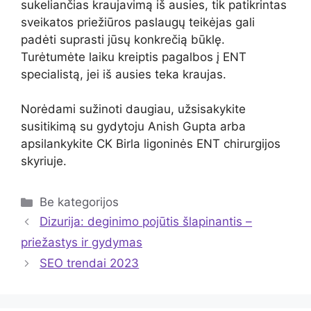
sukeliančias kraujavimą iš ausies, tik patikrintas
sveikatos priežiūros paslaugų teikėjas gali
padėti suprasti jūsų konkrečią būklę.
Turėtumėte laiku kreiptis pagalbos į ENT
specialistą, jei iš ausies teka kraujas.
Norėdami sužinoti daugiau, užsisakykite
susitikimą su gydytoju Anish Gupta arba
apsilankykite CK Birla ligoninės ENT chirurgijos
skyriuje.
Kategorijos
Be kategorijos
Dizurija: deginimo pojūtis šlapinantis –
priežastys ir gydymas
SEO trendai 2023