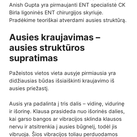
Anish Gupta yra pirmaujanti ENT specialistė CK
Birla ligoninės ENT chirurgijos skyriuje.
Pradėkime teoriškai atverdami ausies struktūrą.
Ausies kraujavimas –
ausies struktūros
supratimas
Pažeistos vietos vieta ausyje pirmiausia yra
didžiausias būdas išsiaiškinti kraujavimo iš
ausies priežastį.
Ausis yra padalinta į tris dalis – vidinę, vidurinę
ir išorinę. Klausa prasideda nuo išorinės dalies,
kai garso bangos ar vibracijos sklinda klausos
nervu ir atsitrenkia į ausies būgnelį, todėl jis
vibruoja. Šios vibracijos toliau perduodamos