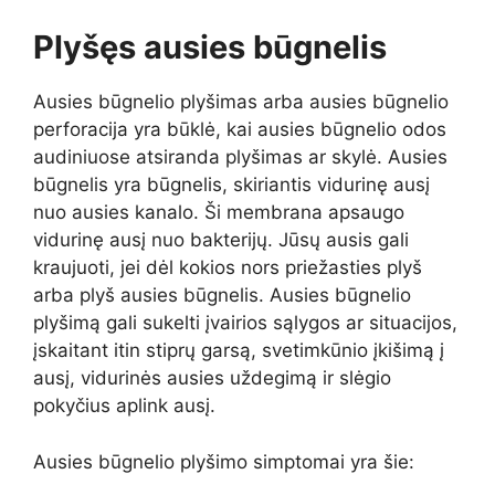
Plyšęs ausies būgnelis
Ausies būgnelio plyšimas arba ausies būgnelio
perforacija yra būklė, kai ausies būgnelio odos
audiniuose atsiranda plyšimas ar skylė. Ausies
būgnelis yra būgnelis, skiriantis vidurinę ausį
nuo ausies kanalo. Ši membrana apsaugo
vidurinę ausį nuo bakterijų. Jūsų ausis gali
kraujuoti, jei dėl kokios nors priežasties plyš
arba plyš ausies būgnelis. Ausies būgnelio
plyšimą gali sukelti įvairios sąlygos ar situacijos,
įskaitant itin stiprų garsą, svetimkūnio įkišimą į
ausį, vidurinės ausies uždegimą ir slėgio
pokyčius aplink ausį.
Ausies būgnelio plyšimo simptomai yra šie: