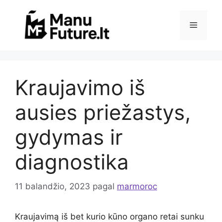
Pereiti
prie
Meniu
turinio
Kraujavimo iš
ausies priežastys,
gydymas ir
diagnostika
11 balandžio, 2023
pagal
marmoroc
Kraujavimą iš bet kurio kūno organo retai sunku