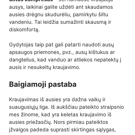
ausys, laikinai galite uždėti ant skaudamos
ausies drėgnu skudurėliu, pamirkytu šiltu
vandeniu. Tai leidžia sumažinti skausmą ir
diskomfortą.
Gydytojas taip pat gali patarti naudoti ausų
apsaugos priemones, pvz., ausų kištukus ar
dangtelius, kad vanduo ar atliekos nepatektų į
ausis ir nesukeltų kraujavimo.
Baigiamoji pastaba
Kraujavimas iš ausies yra dažna vaikų ir
suaugusiųjų liga. Iš aukščiau pateikto straipsnio
mes žinome, kad yra keletas kraujavimo iš
ausies priežasčių. Nors pirmiau pateiktos
įžvalgos padeda suprasti skirtingas sąlygas,