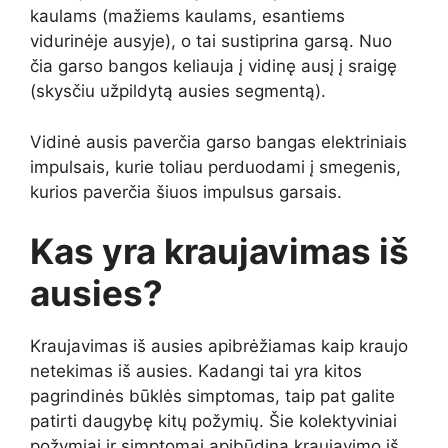
kaulams (mažiems kaulams, esantiems
vidurinėje ausyje), o tai sustiprina garsą. Nuo
čia garso bangos keliauja į vidinę ausį į sraigę
(skysčiu užpildytą ausies segmentą).
Vidinė ausis paverčia garso bangas elektriniais
impulsais, kurie toliau perduodami į smegenis,
kurios paverčia šiuos impulsus garsais.
Kas yra kraujavimas iš
ausies?
Kraujavimas iš ausies apibrėžiamas kaip kraujo
netekimas iš ausies. Kadangi tai yra kitos
pagrindinės būklės simptomas, taip pat galite
patirti daugybę kitų požymių. Šie kolektyviniai
požymiai ir simptomai apibūdina kraujavimo iš