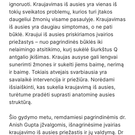
ignoruoti. Kraujavimas iš ausies yra vienas iš
tokių sveikatos problemų, kurios turi įtakos
daugeliui žmonių visame pasaulyje. Kraujavimas
iš ausies yra daugiau simptomas, o ne pati
būklė. Kraujui iš ausies priskiriamos įvairios
priežastys – nuo ​​pagrindinės būklės iki
nelaimingo atsitikimo, kurį sukėlė šiurkštus Q
antgalio įkišimas. Kraujas ausyse gali lengvai
sunerimti žmones ir sukelti jiems baimę, nerimą
ir baimę. Tokiais atvejais svarbiausia yra
savalaikė intervencija ir priežiūra. Norėdami
išsiaiškinti, kas sukelia kraujavimą iš ausies,
turėtume pradėti suprasti anatominę ausies
struktūrą.
Šio gydymo metu, remdamiesi pagrindinėmis dr.
Anish Gupta įžvalgomis, išnagrinėsime įvairias
kraujavimo iš ausies priežastis ir jų valdymą.
Dr