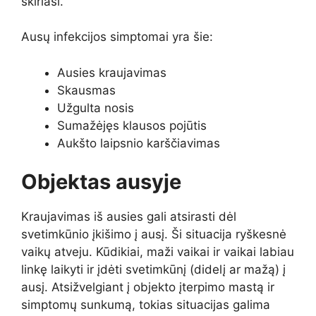
skiriasi.
Ausų infekcijos simptomai yra šie:
Ausies kraujavimas
Skausmas
Užgulta nosis
Sumažėjęs klausos pojūtis
Aukšto laipsnio karščiavimas
Objektas ausyje
Kraujavimas iš ausies gali atsirasti dėl
svetimkūnio įkišimo į ausį. Ši situacija ryškesnė
vaikų atveju. Kūdikiai, maži vaikai ir vaikai labiau
linkę laikyti ir įdėti svetimkūnį (didelį ar mažą) į
ausį. Atsižvelgiant į objekto įterpimo mastą ir
simptomų sunkumą, tokias situacijas galima