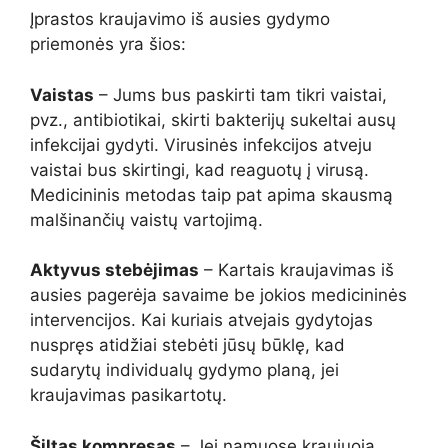
Įprastos kraujavimo iš ausies gydymo
priemonės yra šios:
Vaistas
– Jums bus paskirti tam tikri vaistai,
pvz., antibiotikai, skirti bakterijų sukeltai ausų
infekcijai gydyti. Virusinės infekcijos atveju
vaistai bus skirtingi, kad reaguotų į virusą.
Medicininis metodas taip pat apima skausmą
malšinančių vaistų vartojimą.
Aktyvus stebėjimas
– Kartais kraujavimas iš
ausies pagerėja savaime be jokios medicininės
intervencijos. Kai kuriais atvejais gydytojas
nuspręs atidžiai stebėti jūsų būklę, kad
sudarytų individualų gydymo planą, jei
kraujavimas pasikartotų.
Šiltas kompresas
– Jei namuose kraujuoja