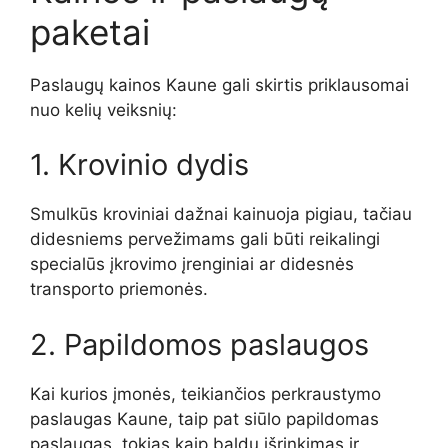
paketai
Paslaugų kainos Kaune gali skirtis priklausomai
nuo kelių veiksnių:
1. Krovinio dydis
Smulkūs kroviniai dažnai kainuoja pigiau, tačiau
didesniems pervežimams gali būti reikalingi
specialūs įkrovimo įrenginiai ar didesnės
transporto priemonės.
2. Papildomos paslaugos
Kai kurios įmonės, teikiančios perkraustymo
paslaugas Kaune, taip pat siūlo papildomas
paslaugas, tokias kaip baldų išrinkimas ir