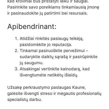
kad kroviniai bus pristatyti laiku ir saugiai.
Pasirinkite savo poreikiams tinkamiausią įmonę
ir pasinaudokite jų patirtimi bei resursais.
Apibendrinant:
Atidžiai rinkitės paslaugų teikėją,
pasidomėkite jo reputacija.
Tinkamai pasiruoškite pervežimui –
sudarykite daiktų sąrašą ir pasirūpinkite
jų saugumu.
Atsakingai vertinkite kainodarą, kad
išvengtumėte netikėtų išlaidų.
Užsakę perkraustymo paslaugas Kaune,
galėsite išvengti streso ir mėgautis profesionalių
specialistų darbu.