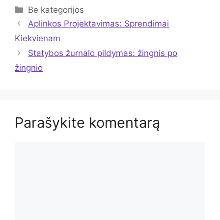
Kategorijos
Be kategorijos
Aplinkos Projektavimas: Sprendimai
Kiekvienam
Statybos žurnalo pildymas: žingnis po
žingnio
Parašykite komentarą
Komentaras