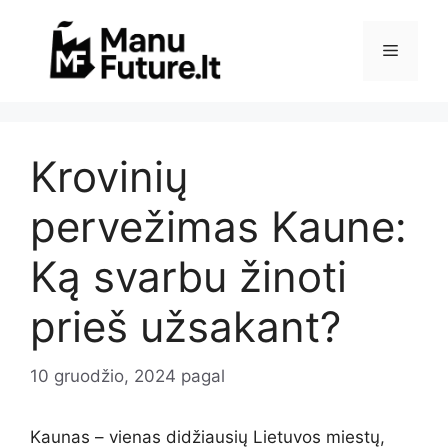
Pereiti
prie
Meniu
turinio
Krovinių
pervežimas Kaune:
Ką svarbu žinoti
prieš užsakant?
10 gruodžio, 2024
pagal
Kaunas – vienas didžiausių Lietuvos miestų,