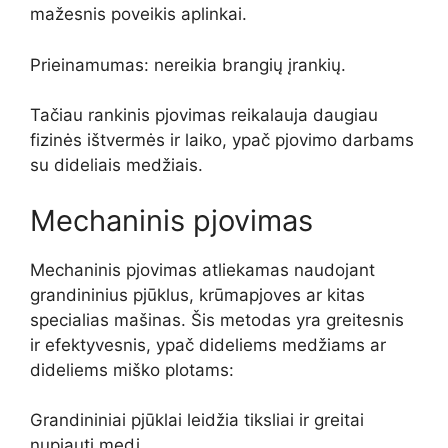
mažesnis poveikis aplinkai.
Prieinamumas: nereikia brangių įrankių.
Tačiau rankinis pjovimas reikalauja daugiau
fizinės ištvermės ir laiko, ypač pjovimo darbams
su dideliais medžiais.
Mechaninis pjovimas
Mechaninis pjovimas atliekamas naudojant
grandininius pjūklus, krūmapjoves ar kitas
specialias mašinas. Šis metodas yra greitesnis
ir efektyvesnis, ypač dideliems medžiams ar
dideliems miško plotams:
Grandininiai pjūklai leidžia tiksliai ir greitai
nupjauti medį.