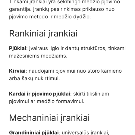
Tinkami įrankiai yra sėkmingo medžio pjovimo
garantija. Įrankių pasirinkimas priklauso nuo
pjovimo metodo ir medžio dydžio:
Rankiniai įrankiai
Pjūklai
: įvairaus ilgio ir dantų struktūros, tinkami
mažesniems medžiams.
Kirviai
: naudojami pjovimui nuo storo kamieno
arba šakų nukirtimui.
Kardai ir pjovimo pjūklai
: skirti tiksliniam
pjovimui ar medžio formavimui.
Mechaniniai įrankiai
Grandininiai pjūklai
: universalūs įrankiai,