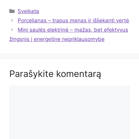
Kategorijos
Sveikata
Porcelianas – trapus menas ir išliekanti vertė
Mini saulės elektrinė – mažas, bet efektyvus
žingsnis į energetinę nepriklausomybę
Parašykite komentarą
Komentaras