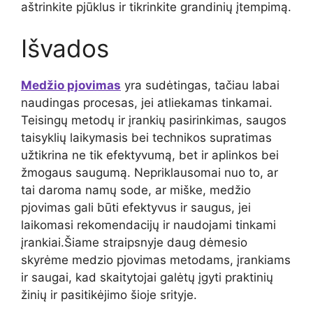
aštrinkite pjūklus ir tikrinkite grandinių įtempimą.
Išvados
Medžio pjovimas
yra sudėtingas, tačiau labai
naudingas procesas, jei atliekamas tinkamai.
Teisingų metodų ir įrankių pasirinkimas, saugos
taisyklių laikymasis bei technikos supratimas
užtikrina ne tik efektyvumą, bet ir aplinkos bei
žmogaus saugumą. Nepriklausomai nuo to, ar
tai daroma namų sode, ar miške, medžio
pjovimas gali būti efektyvus ir saugus, jei
laikomasi rekomendacijų ir naudojami tinkami
įrankiai.Šiame straipsnyje daug dėmesio
skyrėme medzio pjovimas metodams, įrankiams
ir saugai, kad skaitytojai galėtų įgyti praktinių
žinių ir pasitikėjimo šioje srityje.