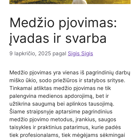
Medžio pjovimas:
įvadas ir svarba
9 lapkričio, 2025
pagal
Sigis Sigis
Medžio pjovimas yra vienas iš pagrindinių darbų
miško ūkio, sodo priežiūros ir statybos srityse.
Tinkamai atliktas medžio pjovimas ne tik
palengvina medienos apdorojimą, bet ir
užtikrina saugumą bei aplinkos tausojimą.
Šiame straipsnyje aptarsime pagrindinius
medžio pjovimo metodus, įrankius, saugos
taisykles ir praktinius patarimus, kurie padės
tiek profesionalams, tiek mėgėjams sėkmingai