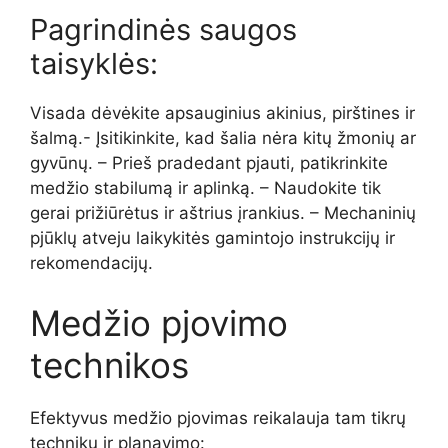
Pagrindinės saugos
taisyklės:
Visada dėvėkite apsauginius akinius, pirštines ir
šalmą.- Įsitikinkite, kad šalia nėra kitų žmonių ar
gyvūnų. – Prieš pradedant pjauti, patikrinkite
medžio stabilumą ir aplinką. – Naudokite tik
gerai prižiūrėtus ir aštrius įrankius. – Mechaninių
pjūklų atveju laikykitės gamintojo instrukcijų ir
rekomendacijų.
Medžio pjovimo
technikos
Efektyvus medžio pjovimas reikalauja tam tikrų
technikų ir planavimo: