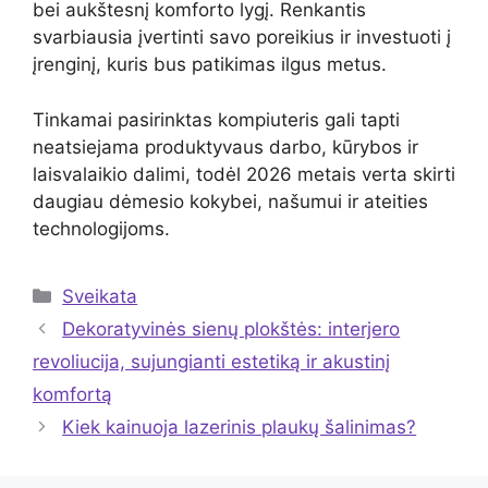
bei aukštesnį komforto lygį. Renkantis
svarbiausia įvertinti savo poreikius ir investuoti į
įrenginį, kuris bus patikimas ilgus metus.
Tinkamai pasirinktas kompiuteris gali tapti
neatsiejama produktyvaus darbo, kūrybos ir
laisvalaikio dalimi, todėl 2026 metais verta skirti
daugiau dėmesio kokybei, našumui ir ateities
technologijoms.
Kategorijos
Sveikata
Dekoratyvinės sienų plokštės: interjero
revoliucija, sujungianti estetiką ir akustinį
komfortą
Kiek kainuoja lazerinis plaukų šalinimas?