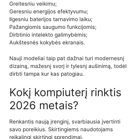
Greitesniu veikimu;
Geresniu energijos efektyvumu;
Ilgesniu baterijos tarnavimo laiku;
Pažangiomis saugumo funkcijomis;
Dirbtinio intelekto galimybėmis;
Aukštesnės kokybės ekranais.
Nauji modeliai taip pat dažnai turi modernesnį
dizainą, mažesnį svorį ir tylesnį aušinimą, todėl
dirbti tampa kur kas patogiau.
Kokį kompiuterį rinktis
2026 metais?
Renkantis naują įrenginį, svarbiausia įvertinti
savo poreikius. Skirtingiems naudotojams
reikalingi skirtingi sprendimai.