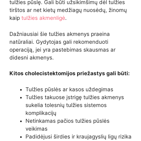
tulžies pūslę. Gali būti užsikimšimų dėl tulžies
tirštos ar net kietų medžiagų nuosėdų, žinomų
kaip
tulžies akmenligė
.
Dažniausiai šie tulžies akmenys praeina
natūraliai. Gydytojas gali rekomenduoti
operaciją, jei yra pastebimas skausmas ar
didesni akmenys.
Kitos cholecistektomijos priežastys gali būti:
Tulžies pūslės ar kasos uždegimas
Tulžies takuose įstrigę tulžies akmenys
sukelia tolesnių tulžies sistemos
komplikacijų
Netinkamas pačios tulžies pūslės
veikimas
Padidėjusi širdies ir kraujagyslių ligų rizika