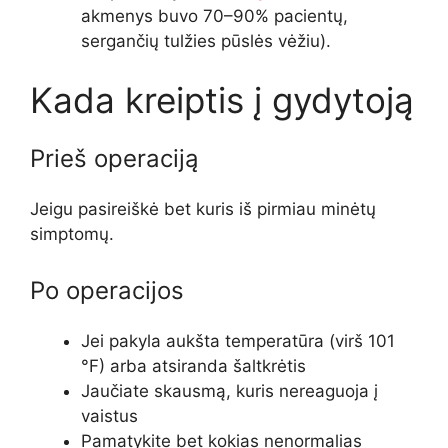
akmenys buvo 70–90% pacientų,
sergančių tulžies pūslės vėžiu).
Kada kreiptis į gydytoją
Prieš operaciją
Jeigu pasireiškė bet kuris iš pirmiau minėtų
simptomų.
Po operacijos
Jei pakyla aukšta temperatūra (virš 101
°F) arba atsiranda šaltkrėtis
Jaučiate skausmą, kuris nereaguoja į
vaistus
Pamatykite bet kokias nenormalias