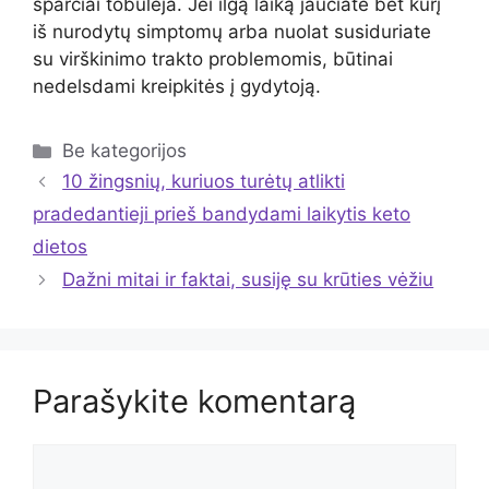
sparčiai tobulėja. Jei ilgą laiką jaučiate bet kurį
iš nurodytų simptomų arba nuolat susiduriate
su virškinimo trakto problemomis, būtinai
nedelsdami kreipkitės į gydytoją.
Kategorijos
Be kategorijos
10 žingsnių, kuriuos turėtų atlikti
pradedantieji prieš bandydami laikytis keto
dietos
Dažni mitai ir faktai, susiję su krūties vėžiu
Parašykite komentarą
Komentaras