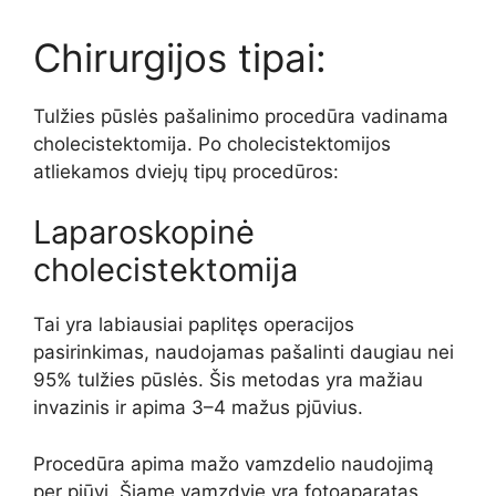
Chirurgijos tipai:
Tulžies pūslės pašalinimo procedūra vadinama
cholecistektomija. Po cholecistektomijos
atliekamos dviejų tipų procedūros:
Laparoskopinė
cholecistektomija
Tai yra labiausiai paplitęs operacijos
pasirinkimas, naudojamas pašalinti daugiau nei
95% tulžies pūslės. Šis metodas yra mažiau
invazinis ir apima 3–4 mažus pjūvius.
Procedūra apima mažo vamzdelio naudojimą
per pjūvį. Šiame vamzdyje yra fotoaparatas