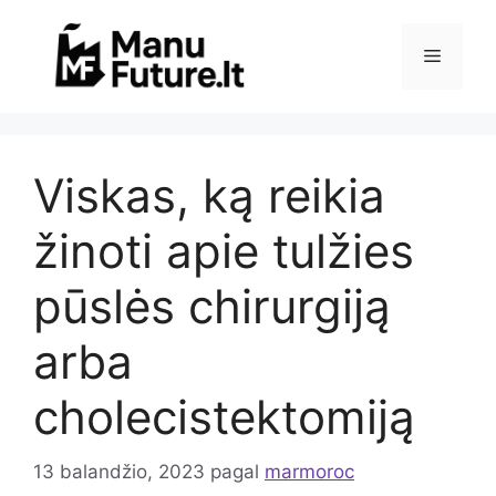
Pereiti
prie
Meniu
turinio
Viskas, ką reikia
žinoti apie tulžies
pūslės chirurgiją
arba
cholecistektomiją
13 balandžio, 2023
pagal
marmoroc