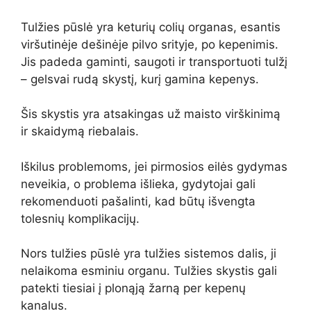
Tulžies pūslė yra keturių colių organas, esantis
viršutinėje dešinėje pilvo srityje, po kepenimis.
Jis padeda gaminti, saugoti ir transportuoti tulžį
– gelsvai rudą skystį, kurį gamina kepenys.
Šis skystis yra atsakingas už maisto virškinimą
ir skaidymą riebalais.
Iškilus problemoms, jei pirmosios eilės gydymas
neveikia, o problema išlieka, gydytojai gali
rekomenduoti pašalinti, kad būtų išvengta
tolesnių komplikacijų.
Nors tulžies pūslė yra tulžies sistemos dalis, ji
nelaikoma esminiu organu. Tulžies skystis gali
patekti tiesiai į plonąją žarną per kepenų
kanalus.