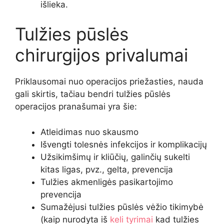
išlieka.
Tulžies pūslės
chirurgijos privalumai
Priklausomai nuo operacijos priežasties, nauda
gali skirtis, tačiau bendri tulžies pūslės
operacijos pranašumai yra šie:
Atleidimas nuo skausmo
Išvengti tolesnės infekcijos ir komplikacijų
Užsikimšimų ir kliūčių, galinčių sukelti
kitas ligas, pvz., gelta, prevencija
Tulžies akmenligės pasikartojimo
prevencija
Sumažėjusi tulžies pūslės vėžio tikimybė
(kaip nurodyta iš
keli tyrimai
kad tulžies