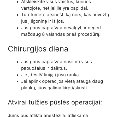
Atskleiskite visus vaistus, kuriuos
vartojote, net jei jie yra papildai.
Turėtumėte atsinešti ką nors, kas nuvežtų
jus į ligoninę ir iš jos.
Jūsų bus paprašyta nevalgyti ir negerti
maždaug 8 valandas prieš procedūrą.
Chirurgijos diena
Jūsų bus paprašyta nusiimti visus
papuošalus ir daiktus.
Jie įdės IV liniją į jūsų ranką.
Jei aplink operacijos vietą atauga daug
plaukų, juos galima kirpti/skusti.
Atvirai tulžies pūslės operacijai:
Jums bus atlikta anestezija, atliekama