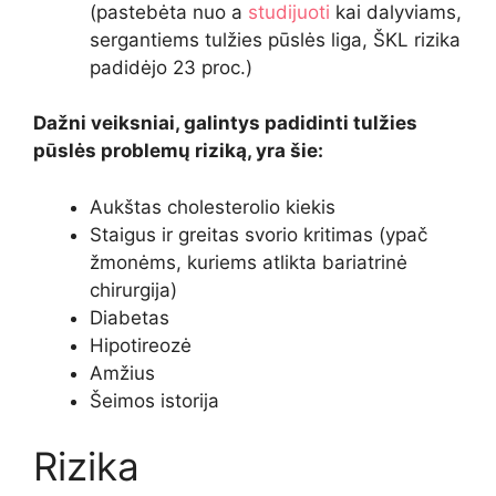
(pastebėta nuo a
studijuoti
kai dalyviams,
sergantiems tulžies pūslės liga, ŠKL rizika
padidėjo 23 proc.)
Dažni veiksniai, galintys padidinti tulžies
pūslės problemų riziką, yra šie:
Aukštas cholesterolio kiekis
Staigus ir greitas svorio kritimas (ypač
žmonėms, kuriems atlikta bariatrinė
chirurgija)
Diabetas
Hipotireozė
Amžius
Šeimos istorija
Rizika