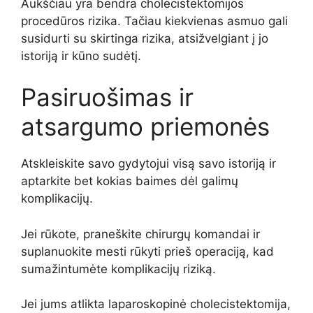
Aukščiau yra bendra cholecistektomijos
procedūros rizika. Tačiau kiekvienas asmuo gali
susidurti su skirtinga rizika, atsižvelgiant į jo
istoriją ir kūno sudėtį.
Pasiruošimas ir
atsargumo priemonės
Atskleiskite savo gydytojui visą savo istoriją ir
aptarkite bet kokias baimes dėl galimų
komplikacijų.
Jei rūkote, praneškite chirurgų komandai ir
suplanuokite mesti rūkyti prieš operaciją, kad
sumažintumėte komplikacijų riziką.
Jei jums atlikta laparoskopinė cholecistektomija,