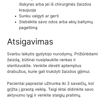
išskyras arba jei iš chirurginės žaizdos
kraujuoja
Sunku valgyti ar gerti
Stebėkite savo odos arba akių baltymų
pageltimą
Atsigavimas
Svarbu laikytis gydytojo nurodymų. Prižiūrėdami
žaizdą, būtinai nusiplaukite rankas ir
sterilizuokite. Venkite dėvėti aptemptus
drabužius, kurie gali trukdyti žaizdos gijimui.
Pacientai paprastai užtrunka iki 3 savaičių, kol
grįžta į įprastą veiklą. Taigi lėtai didinkite savo
aktyvumo lygį ir venkite staigių pratimų.