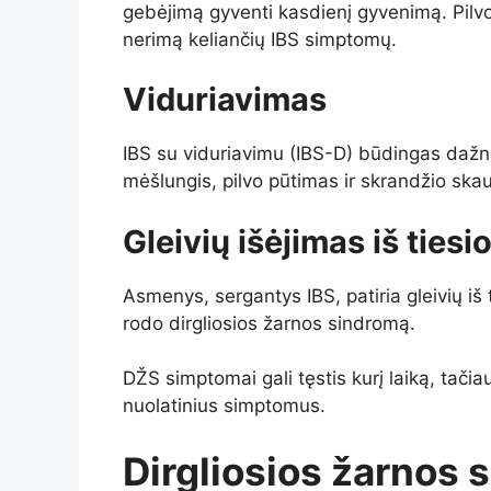
gebėjimą gyventi kasdienį gyvenimą. Pilvo
nerimą keliančių IBS simptomų.
Viduriavimas
IBS su viduriavimu (IBS-D) būdingas dažn
mėšlungis, pilvo pūtimas ir skrandžio sk
Gleivių išėjimas iš ties
Asmenys, sergantys IBS, patiria gleivių iš 
rodo dirgliosios žarnos sindromą.
DŽS simptomai gali tęstis kurį laiką, tačiau
nuolatinius simptomus.
Dirgliosios žarnos 