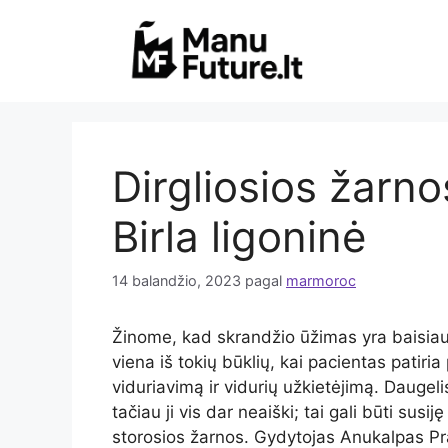
Pereiti
prie
turinio
Dirgliosios žarn
Birla ligoninė
14 balandžio, 2023
pagal
marmoroc
Žinome, kad skrandžio ūžimas yra baisiau
viena iš tokių būklių, kai pacientas patiri
viduriavimą ir vidurių užkietėjimą. Daugeli
tačiau ji vis dar neaiški; tai gali būti sus
storosios žarnos.
Gydytojas Anukalpas Pra