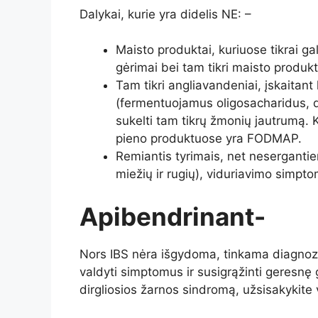
Dalykai, kurie yra didelis NE: –
Maisto produktai, kuriuose tikrai gal
gėrimai bei tam tikri maisto produkt
Tam tikri angliavandeniai, įskaitant
(fermentuojamus oligosacharidus, di
sukelti tam tikrų žmonių jautrumą. 
pieno produktuose yra FODMAP.
Remiantis tyrimais, net nesergantiems
miežių ir rugių), viduriavimo simpt
Apibendrinant-
Nors IBS nėra išgydoma, tinkama diagnozė
valdyti simptomus ir susigrąžinti geresn
dirgliosios žarnos sindromą, užsisakykite 