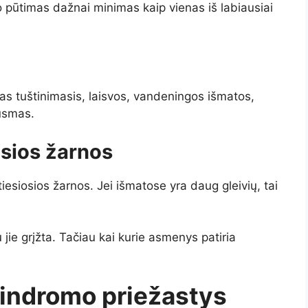
 pūtimas dažnai minimas kaip vienas iš labiausiai
as tuštinimasis, laisvos, vandeningos išmatos,
ausmas.
iosios žarnos
tiesiosios žarnos. Jei išmatose yra daug gleivių, tai
 jie grįžta. Tačiau kai kurie asmenys patiria
sindromo priežastys