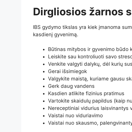
Dirgliosios žarnos
IBS gydymo tikslas yra kiek įmanoma sum
kasdienį gyvenimą.
Būtinas mitybos ir gyvenimo būdo 
Leiskite sau kontroliuoti savo str
Venkite valgyti dalykų, dėl kurių su
Gerai išsimiegok
Valgykite maistą, kuriame gausu sk
Gerk daug vandens
Kasdien atlikite fizinius pratimus
Vartokite skaidulų papildus (kaip n
Nereceptiniai vidurius laisvinantys v
Vaistai nuo viduriavimo
Vaistai nuo skausmo, palengvinantys