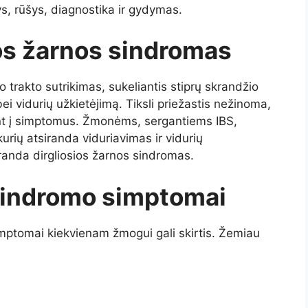
s, rūšys, diagnostika ir gydymas.
ios žarnos sindromas
o trakto sutrikimas, sukeliantis stiprų skrandžio
ei vidurių užkietėjimą. Tiksli priežastis nežinoma,
ant į simptomus. Žmonėms, sergantiems IBS,
urių atsiranda viduriavimas ir vidurių
iranda dirgliosios žarnos sindromas.
 sindromo simptomai
imptomai kiekvienam žmogui gali skirtis. Žemiau