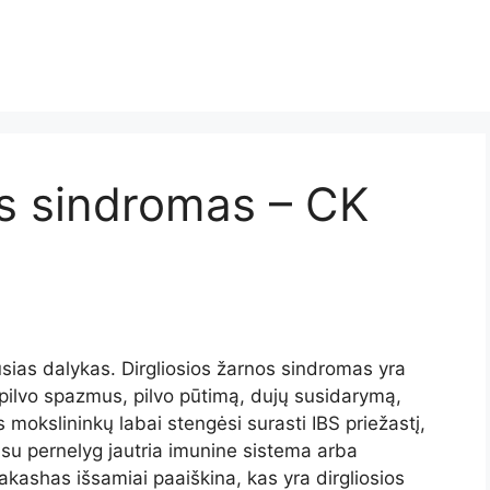
os sindromas – CK
sias dalykas. Dirgliosios žarnos sindromas yra
a pilvo spazmus, pilvo pūtimą, dujų susidarymą,
s mokslininkų labai stengėsi surasti IBS priežastį,
iję su pernelyg jautria imunine sistema arba
kashas išsamiai paaiškina, kas yra dirgliosios