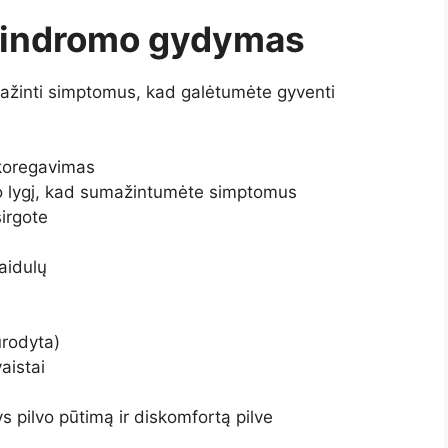
 sindromo gydymas
ažinti simptomus, kad galėtumėte gyventi
koregavimas
eso lygį, kad sumažintumėte simptomus
sirgote
aidulų
urodyta)
aistai
 pilvo pūtimą ir diskomfortą pilve