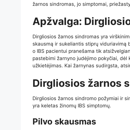
žarnos sindromas, jo simptomai, priežasty
Apžvalga: Dirglios
Dirgliosios žarnos sindromas yra virškinim
skausmą ir sukeliantis stiprų viduriavimą b
o IBS pacientui pranešama tik atsižvelgi
pastebimi žarnyno judėjimo pokyčiai, dėl k
užkietėjimas. Kai žarnynas sudirgsta, ats
Dirgliosios žarnos
Dirgliosios žarnos sindromo požymiai ir s
yra keletas žinomų IBS simptomų.
Pilvo skausmas