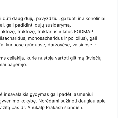
i būti daug dujų, pavyzdžiui, gazuoti ir alkoholiniai
ai, gali padidinti dujų susidarymą.
 laktozę, fruktozę, fruktanus ir kitus FODMAP
sacharidus, monosacharidus ir poliolius), gali
Kai kuriuose grūduose, daržovėse, vaisiuose ir
 celiakija, kurie nustoja vartoti glitimą (kviečių,
omai pagerėjo.
 ir savalaikis gydymas gali padėti asmeniui
ę gyvenimo kokybę. Norėdami sužinoti daugiau apie
vizitą pas dr. Anukalp Prakash šiandien.