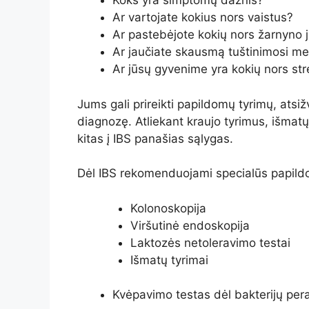
Koks yra simptomų dažnis?
Ar vartojate kokius nors vaistus?
Ar pastebėjote kokių nors žarnyno 
Ar jaučiate skausmą tuštinimosi me
Ar jūsų gyvenime yra kokių nors stre
Jums gali prireikti papildomų tyrimų, atsi
diagnozę. Atliekant kraujo tyrimus, išmatų
kitas į IBS panašias sąlygas.
Dėl IBS rekomenduojami specialūs papildo
Kolonoskopija
Viršutinė endoskopija
Laktozės netoleravimo testai
Išmatų tyrimai
Kvėpavimo testas dėl bakterijų pe