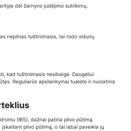
srityje dėl žarnyno judėjimo sutrikimų.
as nepilnas tuštinimasis, tai rodo vidurių
ti, kad tuštinimasis nesibaigė. Daugeliui
ūtęs. Reguliarūs apsilankymai tualete ir nuolatinis
rteklius
ndromu (IBS), dažnai patiria pilvo pūtimą.
įskaitant pilvo pūtimą, o tai labai paveikia jų