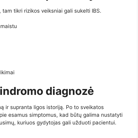
tam tikri rizikos veiksniai gali sukelti IBS.
 maistu
ikimai
 sindromo diagnozė
ą ir supranta ligos istoriją. Po to sveikatos
 apie esamus simptomus, kad būtų galima nustatyti
simų, kuriuos gydytojas gali užduoti pacientui.