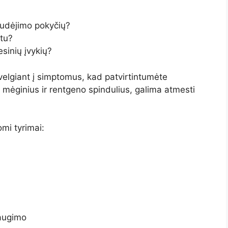
judėjimo pokyčių?
tu?
sinių įvykių?
žvelgiant į simptomus, kad patvirtintumėte
 mėginius ir rentgeno spindulius, galima atmesti
mi tyrimai:
raugimo