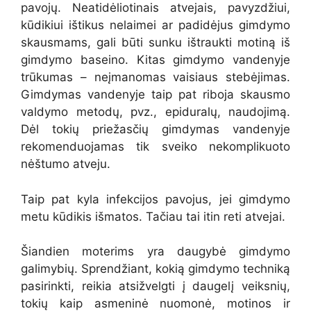
pavojų. Neatidėliotinais atvejais, pavyzdžiui,
kūdikiui ištikus nelaimei ar padidėjus gimdymo
skausmams, gali būti sunku ištraukti motiną iš
gimdymo baseino. Kitas gimdymo vandenyje
trūkumas – neįmanomas vaisiaus stebėjimas.
Gimdymas vandenyje taip pat riboja skausmo
valdymo metodų, pvz., epiduralų, naudojimą.
Dėl tokių priežasčių gimdymas vandenyje
rekomenduojamas tik sveiko nekomplikuoto
nėštumo atveju.
Taip pat kyla infekcijos pavojus, jei gimdymo
metu kūdikis išmatos. Tačiau tai itin reti atvejai.
Šiandien moterims yra daugybė gimdymo
galimybių. Sprendžiant, kokią gimdymo techniką
pasirinkti, reikia atsižvelgti į daugelį veiksnių,
tokių kaip asmeninė nuomonė, motinos ir