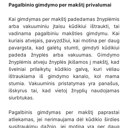
Pagalbinio gimdymo per makštį privalumai
Kai gimdymas per makštį padedamas žnyplėmis
arba vakuuminiu įtaisu kūdikiui ištraukti, tai
vadinama pagalbiniu makšties gimdymu. Kai
kuriais atvejais, pavyzdžiui, kai motina per daug
pavargsta, kad galėtų stumti, gimdyti kūdikiui
padeda žnyplės arba vakuumas. Gimdymo
žnyplėmis atveju žnyplės įkišamos į makštį, kad
švelniai prilaikytų kūdikio galvą, kuri vėliau
ištraukiama iš gimdymo kanalo, kol mama
stumia. Vakuuminis pristatymas yra panašus,
išskyrus tai, kad vietoj žnyplių naudojamas
siurbtukas.
Pagalbinis gimdymas per makštį paprastai
atliekamas, jei nerimaujama dėl kūdikio širdies
susitraukimų dažnio, jei motina yra per daug