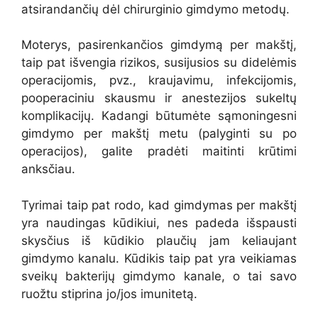
atsirandančių dėl chirurginio gimdymo metodų.
Moterys, pasirenkančios gimdymą per makštį,
taip pat išvengia rizikos, susijusios su didelėmis
operacijomis, pvz., kraujavimu, infekcijomis,
pooperaciniu skausmu ir anestezijos sukeltų
komplikacijų. Kadangi būtumėte sąmoningesni
gimdymo per makštį metu (palyginti su po
operacijos), galite pradėti maitinti krūtimi
anksčiau.
Tyrimai taip pat rodo, kad gimdymas per makštį
yra naudingas kūdikiui, nes padeda išspausti
skysčius iš kūdikio plaučių jam keliaujant
gimdymo kanalu. Kūdikis taip pat yra veikiamas
sveikų bakterijų gimdymo kanale, o tai savo
ruožtu stiprina jo/jos imunitetą.