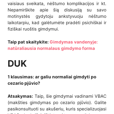
vaisiaus sveikata, nėštumo komplikacijos ir kt.
Nepamirškite apie šią diskusiją su savo
motinystės gydytoju ankstyvuoju nėštumo
laikotarpiu, kad galėtumėte pradėti psichiškai ir
fiziškai ruoštis gimdymui.
Taip pat skaitykite:
Gimdymas vandenyje:
natūraliausia normalaus gimdymo forma
DUK
1 klausimas: ar galiu normaliai gimdyti po
cezario pjūvio?
Atsakymas:
Taip, šie gimdymai vadinami VBAC
(makšties gimdymas po cezario pjūvio). Galite
pasikonsultuoti su akušeriu, kuris specializuojasi