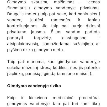
Gimdymo skausmų mažinimas – vienas
žinomiausių gimdymo vandenyje privalumų.
Daugelis moterų taip pat sako, kad panirusios į
vandenį jautėsi ramesnės ir labiau
kontroliuojamos. Jie taip pat turėjo didesnį
privatumo jausmą. Šiltas vanduo padeda
padaryti tarpvietę elastingesnę ir
atsipalaidavusią, sumažindama sužalojimo ar
plyšimo riziką gimdymo metu.
Taip pat manoma, kad gimdymas vandenyje
sukelia mažesnį stresą kūdikiui, nes jis patenka
į aplinką, panašią į gimdą (amniono maišelį).
Gimdymo vandenyje rizika
Kaip ir kiekviena medicininė procedūra,
gimdymas vandenyje taip pat turi tam tikrų