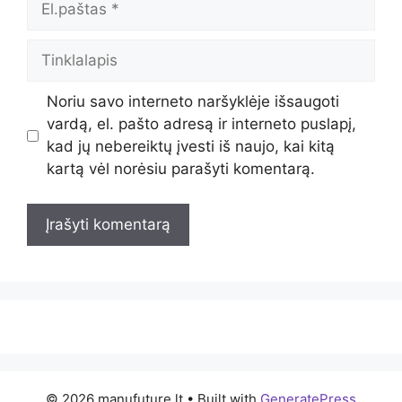
Tinklalapis
Noriu savo interneto naršyklėje išsaugoti
vardą, el. pašto adresą ir interneto puslapį,
kad jų nebereiktų įvesti iš naujo, kai kitą
kartą vėl norėsiu parašyti komentarą.
© 2026 manufuture.lt
• Built with
GeneratePress