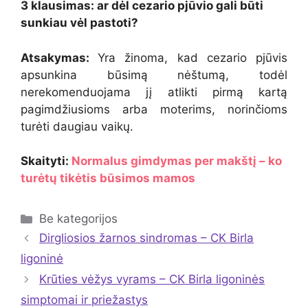
3 klausimas: ar dėl cezario pjūvio gali būti
sunkiau vėl pastoti?
Atsakymas:
Yra žinoma, kad cezario pjūvis
apsunkina būsimą nėštumą, todėl
nerekomenduojama jį atlikti pirmą kartą
pagimdžiusioms arba moterims, norinčioms
turėti daugiau vaikų.
Skaityti:
Normalus gimdymas per makštį – ko
turėtų tikėtis būsimos mamos
Kategorijos
Be kategorijos
Dirgliosios žarnos sindromas – CK Birla
ligoninė
Krūties vėžys vyrams – CK Birla ligoninės
simptomai ir priežastys