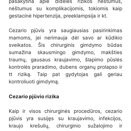
pasakytina apie didelės rizikos nėštumus,
nėštumus su komplikacijomis, tokiomis kaip
gestacinė hipertenzija, preeklampsija ir kt.
Cezario pjūvis yra saugiausias pasirinkimas
mamoms, jei nerimauja dėl savo ar kūdikio
sveikatos. Šis chirurginis gimdymo būdas
sumažina skausmingo gimdymo, makšties
traumų, gausaus kraujavimo, šlapimo pūslės
kontrolės praradimo, dubens organų prolapso ir
tt riziką. Taip pat gydytojas gali geriau
kontroliuoti gimdymą.
Cezario pjūvio rizika
Kaip ir visos chirurginės procedūros, cezario
pjūvis yra susijęs su kraujavimo, infekcijos,
kraujo krešulių, chirurginio sužalojimo ir