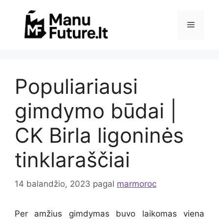
Pereiti
prie
Meniu
turinio
Populiariausi
gimdymo būdai |
CK Birla ligoninės
tinklaraščiai
14 balandžio, 2023
pagal
marmoroc
Per amžius gimdymas buvo laikomas viena