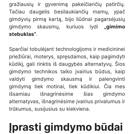
gražiausių ir gyvenimą pakeičiančių patirčių.
Tačiau daugelis besilaukiančių mamų, ypač
gimdyvių pirmą kartą, bijo liūdnai pagarsėjusių
gimdymo skausmų, kuriuos lydi
„gimimo
stebuklas”
.
Sparčiai tobulėjant technologijoms ir medicininei
priežiūrai, moterys, spręsdamos, kaip pagimdyti
kūdikį, gali rinktis iš daugybės alternatyvų. Šios
gimdymo technikos taiko įvairius būdus, kaip
valdyti gimdymo skausmą ir palengvinti
gimdymą tiek motinai, tiek kūdikiui. Čia mes
išsamiau išnagrinėsime šias gimdymo
alternatyvas, išnagrinėsime įvairius privalumus ir
trūkumus, susijusius su kiekviena.
Įprasti gimdymo būdai