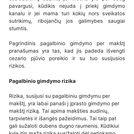
pavargusi, kūdikis nejuda į priekį gimdymo
kanalu ir jei mama turi kokių nors sveikatos
sutrikimų, ribojančių jos galimybes saugiai
stumtis.
Pagrindinis pagalbinio gimdymo per makštį
pranašumas yra tas, kad jis padeda išvengti
cezario pjūvio poreikio ir su tuo susijusios
rizikos.
Pagalbinio gimdymo rizika
Rizika, susijusi su pagalbiniu gimdymu per
makštį, yra labai panaši į įprasto gimdymo per
makštį riziką. Tai apima makšties audinių,
tarpvietės ir išangės pažeidimus. Tai taip pat
gali sužaloti dubens dugno raumenis. Kūdikiui
kyla itin maža rizika susižaloti dėl netinkamo