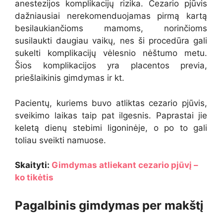
anestezijos komplikacijų rizika. Cezario pjūvis
dažniausiai nerekomenduojamas pirmą kartą
besilaukiančioms mamoms, norinčioms
susilaukti daugiau vaikų, nes ši procedūra gali
sukelti komplikacijų vėlesnio nėštumo metu.
Šios komplikacijos yra placentos previa,
priešlaikinis gimdymas ir kt.
Pacientų, kuriems buvo atliktas cezario pjūvis,
sveikimo laikas taip pat ilgesnis. Paprastai jie
keletą dienų stebimi ligoninėje, o po to gali
toliau sveikti namuose.
Skaityti:
Gimdymas atliekant cezario pjūvį –
ko tikėtis
Pagalbinis gimdymas per makštį