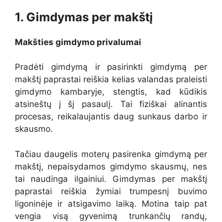
1. Gimdymas per makštį
Makšties gimdymo privalumai
Pradėti gimdymą ir pasirinkti gimdymą per
makštį paprastai reiškia kelias valandas praleisti
gimdymo kambaryje, stengtis, kad kūdikis
atsineštų į šį pasaulį. Tai fiziškai alinantis
procesas, reikalaujantis daug sunkaus darbo ir
skausmo.
Tačiau daugelis moterų pasirenka gimdymą per
makštį, nepaisydamos gimdymo skausmų, nes
tai naudinga ilgainiui. Gimdymas per makštį
paprastai reiškia žymiai trumpesnį buvimo
ligoninėje ir atsigavimo laiką. Motina taip pat
vengia visą gyvenimą trunkančių randų,