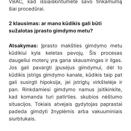
VBAC, kad išsiaiškintumėte savo tinkamumą
šiai procedūrai.
2 klausimas: ar mano kūdikis gali būti
sužalotas įprasto gimdymo metu?
Atsakymas:
Įprasto makšties gimdymo metu
kūdikiui kyla keletas pavojų. Šis procesas
daugeliui moterų yra gana skausmingas ir ilgas.
Jos gali pavargti įpusėjus gimdymui, dėl to
kūdikis įstrigs gimdymo kanale, kūdikis taip pat
gali susirgti hipoksija, jei įstrigtų virkštelėje ir
pan. Rinkdamiesi gimdymo namus įsitikinkite,
kad komanda turi patirties. skubios nėštumo
situacijos. Tokiais atvejais gydytojas paprastai
padeda gimdyti žnyplėmis arba vakuuminiais
siurbtukais.