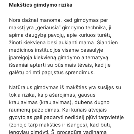
Makšties gimdymo rizika
Nors dažnai manoma, kad gimdymas per
makštį yra „geriausia“ gimdymo technika, ji
apima daugybę pavojų, apie kuriuos turėtų
žinoti kiekviena besilaukianti mama. Šiandien
medicinos institucijos visame pasaulyje
įpareigoja kiekvieną gimdymo alternatyvą
išsamiai aptarti su būsimais tėvais, kad jie
galėtų priimti pagrįstus sprendimus.
Natūralus gimdymas iš makšties yra susijęs su
tokia rizika, kaip ašarojimas, gausus
kraujavimas (kraujavimas), dubens dugno
raumenų pažeidimas. Kai kuriais atvejais
gydytojas gali padaryti nedidelį pjūvį tarpvietėje
(zonoje tarp makšties ir išangės), kad būtų
lengviau gimdyti. Ši procedūra vadinama