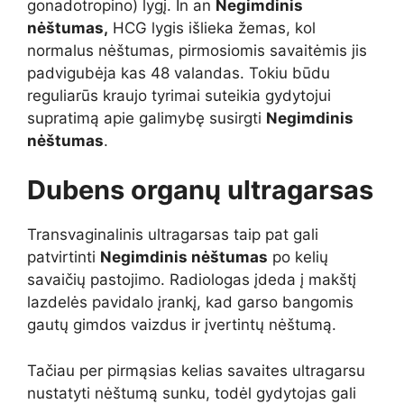
gonadotropino) lygį. In an
Negimdinis
nėštumas,
HCG lygis išlieka žemas, kol
normalus nėštumas, pirmosiomis savaitėmis jis
padvigubėja kas 48 valandas. Tokiu būdu
reguliarūs kraujo tyrimai suteikia gydytojui
supratimą apie galimybę susirgti
Negimdinis
nėštumas
.
Dubens organų ultragarsas
Transvaginalinis ultragarsas taip pat gali
patvirtinti
Negimdinis nėštumas
po kelių
savaičių pastojimo. Radiologas įdeda į makštį
lazdelės pavidalo įrankį, kad garso bangomis
gautų gimdos vaizdus ir įvertintų nėštumą.
Tačiau per pirmąsias kelias savaites ultragarsu
nustatyti nėštumą sunku, todėl gydytojas gali