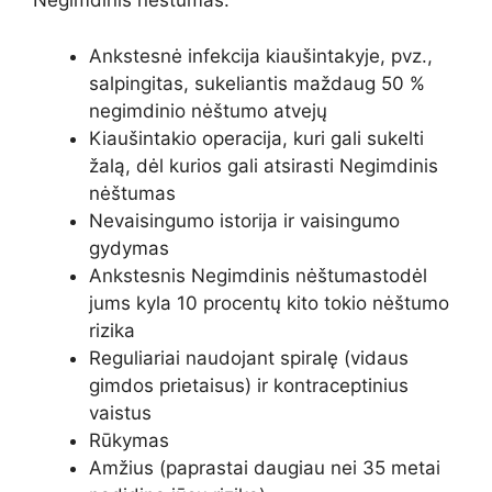
Negimdinis nėštumas
:
Ankstesnė infekcija kiaušintakyje, pvz.,
salpingitas, sukeliantis maždaug 50 %
negimdinio nėštumo atvejų
Kiaušintakio operacija, kuri gali sukelti
žalą, dėl kurios gali atsirasti
Negimdinis
nėštumas
Nevaisingumo istorija ir vaisingumo
gydymas
Ankstesnis
Negimdinis nėštumas
todėl
jums kyla 10 procentų kito tokio nėštumo
rizika
Reguliariai naudojant spiralę (vidaus
gimdos prietaisus) ir kontraceptinius
vaistus
Rūkymas
Amžius (paprastai daugiau nei 35 metai