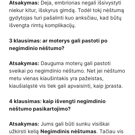
Atsakymas:
Deja, embrionas negali išsivystyti
niekur kitur, išskyrus gimdą. Todėl tokį nėštumą
gydytojas turi pašalinti kuo anksčiau, kad būtų
išvengta rimtų komplikacijų.
3 klausimas: ar moterys gali pastoti po
negimdinio nėštumo?
Atsakymas:
Dauguma moterų gali pastoti
sveikai po negimdinio nėštumo. Net jei nėštumo
metu vienas kiaušintakis yra pažeistas,
kiaušialąstė vis tiek gali apvaisinti, kaip įprasta.
4 klausimas: kaip išvengti negimdinio
nėštumo pasikartojimo?
Atsakymas:
Jums gali būti sunku visiškai
užkirsti kelią
Negimdinis nėštumas
. Tačiau vis