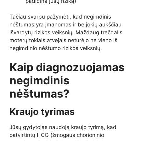
padidina jūsų riziką)
Tačiau svarbu pažymėti, kad negimdinis
nėštumas yra įmanomas ir be jokių aukščiau
išvardytų rizikos veiksnių. Maždaug trečdalis
moterų tokiais atvejais neturėjo nė vieno iš
negimdinio nėštumo rizikos veiksnių.
Kaip diagnozuojamas
negimdinis
nėštumas?
Kraujo tyrimas
Jūsų gydytojas naudoja kraujo tyrimą, kad
patvirtintų HCG (žmogaus chorioninio