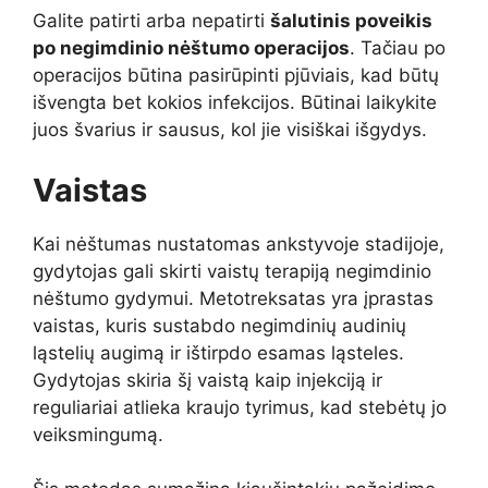
Galite patirti arba nepatirti
šalutinis poveikis
po negimdinio nėštumo operacijos
. Tačiau po
operacijos būtina pasirūpinti pjūviais, kad būtų
išvengta bet kokios infekcijos. Būtinai laikykite
juos švarius ir sausus, kol jie visiškai išgydys.
Vaistas
Kai nėštumas nustatomas ankstyvoje stadijoje,
gydytojas gali skirti vaistų terapiją negimdinio
nėštumo gydymui. Metotreksatas yra įprastas
vaistas, kuris sustabdo negimdinių audinių
ląstelių augimą ir ištirpdo esamas ląsteles.
Gydytojas skiria šį vaistą kaip injekciją ir
reguliariai atlieka kraujo tyrimus, kad stebėtų jo
veiksmingumą.