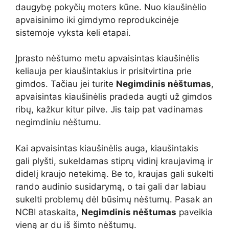
daugybę pokyčių moters kūne. Nuo kiaušinėlio
apvaisinimo iki gimdymo reprodukcinėje
sistemoje vyksta keli etapai.
Įprasto nėštumo metu apvaisintas kiaušinėlis
keliauja per kiaušintakius ir prisitvirtina prie
gimdos. Tačiau jei turite
Negimdinis nėštumas
,
apvaisintas kiaušinėlis pradeda augti už gimdos
ribų, kažkur kitur pilve. Jis taip pat vadinamas
negimdiniu nėštumu.
Kai apvaisintas kiaušinėlis auga, kiaušintakis
gali plyšti, sukeldamas stiprų vidinį kraujavimą ir
didelį kraujo netekimą. Be to, kraujas gali sukelti
rando audinio susidarymą, o tai gali dar labiau
sukelti problemų dėl būsimų nėštumų. Pasak an
NCBI ataskaita
,
Negimdinis nėštumas
paveikia
vieną ar du iš šimto nėštumų.