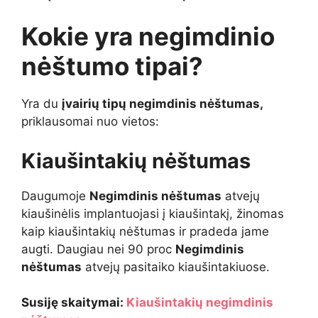
Kokie yra negimdinio
nėštumo tipai?
Yra du
įvairių tipų negimdinis nėštumas,
priklausomai nuo vietos:
Kiaušintakių nėštumas
Daugumoje
Negimdinis nėštumas
atvejų
kiaušinėlis implantuojasi į kiaušintakį, žinomas
kaip kiaušintakių nėštumas ir pradeda jame
augti. Daugiau nei 90 proc
Negimdinis
nėštumas
atvejų pasitaiko kiaušintakiuose.
Susiję skaitymai:
Kiaušintakių negimdinis