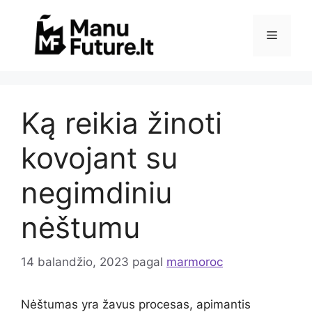
Pereiti
prie
Meniu
turinio
Ką reikia žinoti
kovojant su
negimdiniu
nėštumu
14 balandžio, 2023
pagal
marmoroc
Nėštumas yra žavus procesas, apimantis