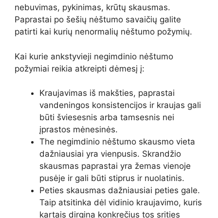
nebuvimas, pykinimas, krūtų skausmas.
Paprastai po šešių nėštumo savaičių galite
patirti kai kurių nenormalių nėštumo požymių.
Kai kurie
ankstyvieji negimdinio nėštumo
požymiai
reikia atkreipti dėmesį į:
Kraujavimas iš makšties, paprastai
vandeningos konsistencijos ir kraujas gali
būti šviesesnis arba tamsesnis nei
įprastos mėnesinės.
The
negimdinio nėštumo skausmo vieta
dažniausiai yra vienpusis. Skrandžio
skausmas paprastai yra žemas vienoje
pusėje ir gali būti stiprus ir nuolatinis.
Peties skausmas dažniausiai peties gale.
Taip atsitinka dėl vidinio kraujavimo, kuris
kartais dirgina konkrečius tos srities