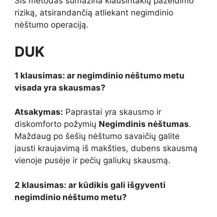
Šis metodas sumažina kiaušintakių pažeidimo
riziką, atsirandančią atliekant negimdinio
nėštumo operaciją.
DUK
1 klausimas: ar negimdinio nėštumo metu
visada yra skausmas?
Atsakymas:
Paprastai yra skausmo ir
diskomforto požymių
Negimdinis nėštumas
.
Maždaug po šešių nėštumo savaičių galite
jausti kraujavimą iš makšties, dubens skausmą
vienoje pusėje ir pečių galiukų skausmą.
2 klausimas: ar kūdikis gali išgyventi
negimdinio nėštumo metu?