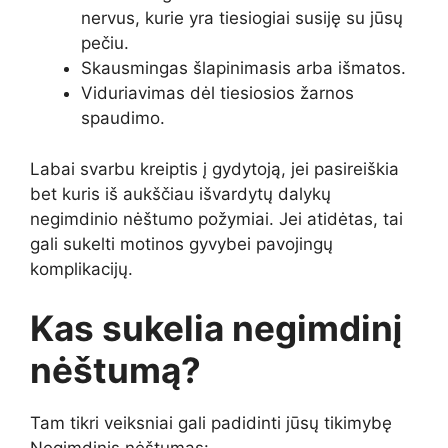
nervus, kurie yra tiesiogiai susiję su jūsų
pečiu.
Skausmingas šlapinimasis arba išmatos.
Viduriavimas dėl tiesiosios žarnos
spaudimo.
Labai svarbu kreiptis į gydytoją, jei pasireiškia
bet kuris iš aukščiau išvardytų dalykų
negimdinio nėštumo požymiai
. Jei atidėtas, tai
gali sukelti motinos gyvybei pavojingų
komplikacijų.
Kas sukelia negimdinį
nėštumą?
Tam tikri veiksniai gali padidinti jūsų tikimybę