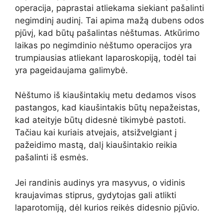
operacija, paprastai atliekama siekiant pašalinti
negimdinį audinį. Tai apima mažą dubens odos
pjūvį, kad būtų pašalintas nėštumas. Atkūrimo
laikas po negimdinio nėštumo operacijos yra
trumpiausias atliekant laparoskopiją, todėl tai
yra pageidaujama galimybė.
Nėštumo iš kiaušintakių metu dedamos visos
pastangos, kad kiaušintakis būtų nepažeistas,
kad ateityje būtų didesnė tikimybė pastoti.
Tačiau kai kuriais atvejais, atsižvelgiant į
pažeidimo mastą, dalį kiaušintakio reikia
pašalinti iš esmės.
Jei randinis audinys yra masyvus, o vidinis
kraujavimas stiprus, gydytojas gali atlikti
laparotomiją, dėl kurios reikės didesnio pjūvio.