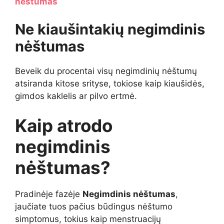
nėštumas
Ne kiaušintakių negimdinis
nėštumas
Beveik du procentai visų negimdinių nėštumų
atsiranda kitose srityse, tokiose kaip kiaušidės,
gimdos kaklelis ar pilvo ertmė.
Kaip atrodo
negimdinis
nėštumas?
Pradinėje fazėje
Negimdinis nėštumas
,
jaučiate tuos pačius būdingus nėštumo
simptomus, tokius kaip menstruacijų