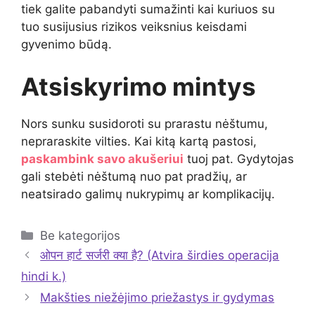
tiek galite pabandyti sumažinti kai kuriuos su
tuo susijusius rizikos veiksnius keisdami
gyvenimo būdą.
Atsiskyrimo mintys
Nors sunku susidoroti su prarastu nėštumu,
nepraraskite vilties. Kai kitą kartą pastosi,
paskambink savo akušeriui
tuoj pat. Gydytojas
gali stebėti nėštumą nuo pat pradžių, ar
neatsirado galimų nukrypimų ar komplikacijų.
Kategorijos
Be kategorijos
ओपन हार्ट सर्जरी क्या है? (Atvira širdies operacija
hindi k.)
Makšties niežėjimo priežastys ir gydymas