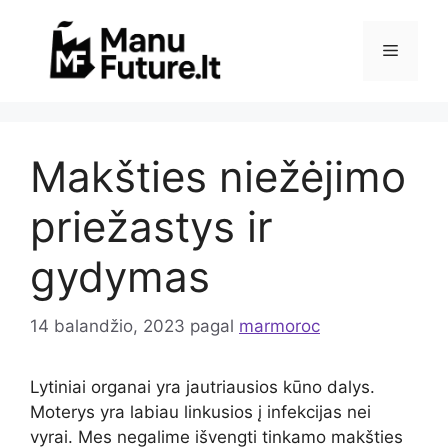
Pereiti
prie
Meniu
turinio
Makšties niežėjimo
priežastys ir
gydymas
14 balandžio, 2023
pagal
marmoroc
Lytiniai organai yra jautriausios kūno dalys.
Moterys yra labiau linkusios į infekcijas nei
vyrai. Mes negalime išvengti tinkamo makšties