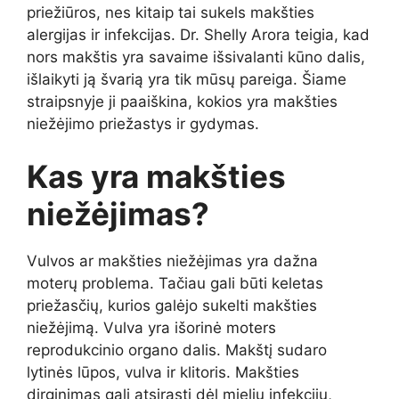
priežiūros, nes kitaip tai sukels makšties
alergijas ir infekcijas.
Dr. Shelly Arora teigia, kad
nors makštis yra savaime išsivalanti kūno dalis,
išlaikyti ją švarią yra tik mūsų pareiga. Šiame
straipsnyje ji paaiškina, kokios yra makšties
niežėjimo priežastys ir gydymas.
Kas yra makšties
niežėjimas?
Vulvos ar makšties niežėjimas yra dažna
moterų problema. Tačiau gali būti keletas
priežasčių, kurios galėjo sukelti makšties
niežėjimą. Vulva yra išorinė moters
reprodukcinio organo dalis. Makštį sudaro
lytinės lūpos, vulva ir klitoris. Makšties
dirginimas gali atsirasti dėl mielių infekcijų,