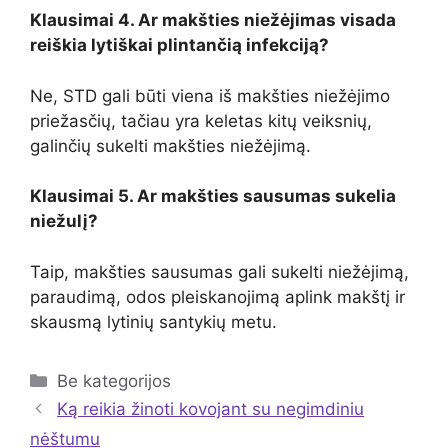
Klausimai 4. Ar makšties niežėjimas visada
reiškia lytiškai plintančią infekciją?
Ne, STD gali būti viena iš makšties niežėjimo
priežasčių, tačiau yra keletas kitų veiksnių,
galinčių sukelti makšties niežėjimą.
Klausimai 5. Ar makšties sausumas sukelia
niežulį?
Taip, makšties sausumas gali sukelti niežėjimą,
paraudimą, odos pleiskanojimą aplink makštį ir
skausmą lytinių santykių metu.
Kategorijos
Be kategorijos
Ką reikia žinoti kovojant su negimdiniu
nėštumu