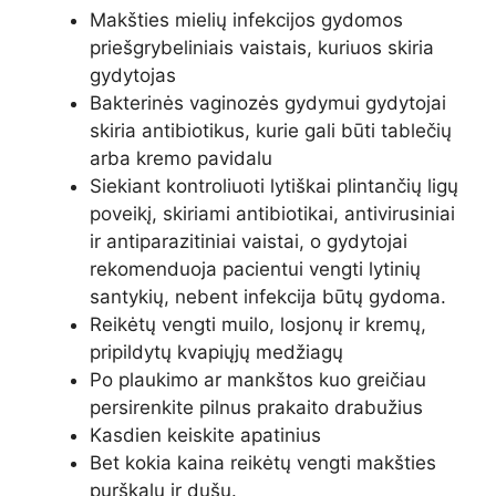
Makšties mielių infekcijos gydomos
priešgrybeliniais vaistais, kuriuos skiria
gydytojas
Bakterinės vaginozės gydymui gydytojai
skiria antibiotikus, kurie gali būti tablečių
arba kremo pavidalu
Siekiant kontroliuoti lytiškai plintančių ligų
poveikį, skiriami antibiotikai, antivirusiniai
ir antiparazitiniai vaistai, o gydytojai
rekomenduoja pacientui vengti lytinių
santykių, nebent infekcija būtų gydoma.
Reikėtų vengti muilo, losjonų ir kremų,
pripildytų kvapiųjų medžiagų
Po plaukimo ar mankštos kuo greičiau
persirenkite pilnus prakaito drabužius
Kasdien keiskite apatinius
Bet kokia kaina reikėtų vengti makšties
purškalų ir dušų.