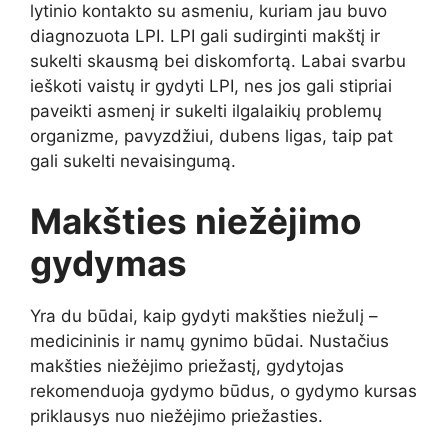
lytinio kontakto su asmeniu, kuriam jau buvo
diagnozuota LPI. LPI gali sudirginti makštį ir
sukelti skausmą bei diskomfortą. Labai svarbu
ieškoti vaistų ir gydyti LPI, nes jos gali stipriai
paveikti asmenį ir sukelti ilgalaikių problemų
organizme, pavyzdžiui, dubens ligas, taip pat
gali sukelti nevaisingumą.
Makšties niežėjimo
gydymas
Yra du būdai, kaip gydyti makšties niežulį –
medicininis ir namų gynimo būdai. Nustačius
makšties niežėjimo priežastį, gydytojas
rekomenduoja gydymo būdus, o gydymo kursas
priklausys nuo niežėjimo priežasties.