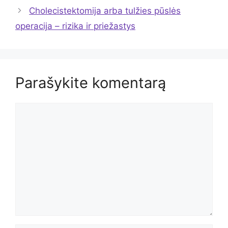
Cholecistektomija arba tulžies pūslės
operacija – rizika ir priežastys
Parašykite komentarą
Komentaras