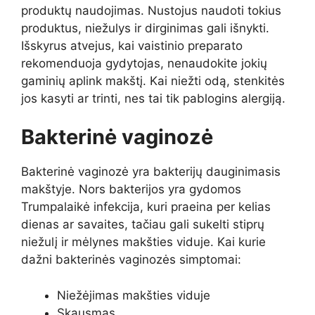
produktų naudojimas. Nustojus naudoti tokius
produktus, niežulys ir dirginimas gali išnykti.
Išskyrus atvejus, kai vaistinio preparato
rekomenduoja gydytojas, nenaudokite jokių
gaminių aplink makštį.
Kai niežti odą, stenkitės
jos kasyti ar trinti, nes tai tik pablogins alergiją.
Bakterinė vaginozė
Bakterinė vaginozė yra bakterijų dauginimasis
makštyje. Nors bakterijos yra gydomos
Trumpalaikė infekcija, kuri praeina per kelias
dienas ar savaites, tačiau gali sukelti stiprų
niežulį ir mėlynes makšties viduje. Kai kurie
dažni bakterinės vaginozės simptomai:
Niežėjimas makšties viduje
Skausmas